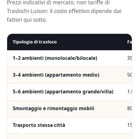
Prezzi indicativi di mercato, non tariffe di
Traslochi Luison: il costo effettivo dipende dai
fattori qui sotto.
Tipologia di trasloco
Fasci
1–2 ambienti (monolocale/bilocale)
350 
3–4 ambienti (appartamento medio)
500 
5–6 ambienti (appartamento grande/villa)
1.000
Smontaggio e rimontaggio mobili
80 –
Trasporto stessa città
150 